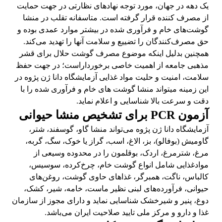
یک دهه در جهان، مورد توجه نهادهای نظارتی در جهت حمایت
از مصرف کننده قرار گرفته است. متاسفانه تقلب در منشا
گوشت‌های خام و فرآوری شده در بیشتر موارد عمدی بوده و
حق مصرف‌کنندگان را تضییع و سلامت آنها را تهدید می‌کند.
همچنین بدلیل اینکه موضوع مصرف گوشت حلال برای قشر
مذهبی جامعه از اهمیت خاصی برخورداراست؛ در جهت حفظ
سلامت، امنیت و حلیت مواد غذایی آزمایشگاه دانا ژن پژوه در
این زمینه میتواند منشا گوشت های خام و فرآوری شده را با
دقت و سرعت بالا شناسایی و اعلام نماید.
آزمون PCR برای تشخیص منشا حیوانی
آزمایشگاه دانا ژن پژوه می‌تواند منشا گاو، گوسفند، شتر،
گاومیش (بوفالو)، بز، الاغ، اسب، گراز یا خوک، سگ، گربه،
مرغ، شترمرغ، اردک، بوقلمون را در محدوده وسیعی از
موادغذایی شامل انواع گوشت خام، چرخ‌کرده، سوسیس،
کالباس، ناگت، همبرگر، غذاهای حاوی گوشت، روغن‌های
حیوانی، فرآورده‌های لبنی نظیر ماست، خامه، شیر، کشک،
دوغ، پنیر و شیرخشک شناسایی نماید و دارای مجوز از سازمان
غذا و دارو و مرکز ملی تایید صلاحیت ایران می‌باشد.