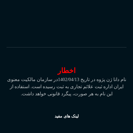
آدرس:
تهران، میدان انقلاب، خیابان
کارگر شمالی، نرسیده به بلوار کشاورز،
بن بست عبدی نژاد، پلاک 8 واحد 3
تلفن:
88978268-021
اخطار
نام دانا ژن پژوه در تاریخ 1402/04/13در سازمان مالکیت معنوی
ایران اداره ثبت علائم تجاری به ثبت رسیده است. استفاده از
این نام به هر صورت، پیگرد قانونی خواهد داشت.
لینک های مفید