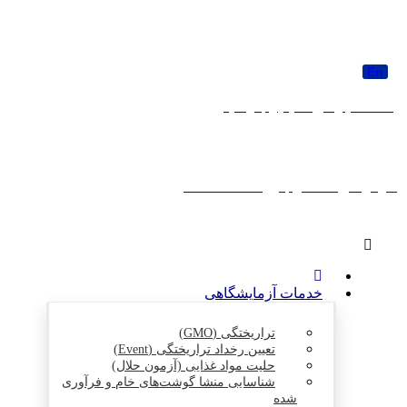
فیس بوک
لینکدین
توئیتر
اسکایپ
آپارات
En
به کمک نیاز دارید؟ ایمیل بفرستید
سوالی دارید؟ تماس بگیرید
02188978268
خدمات آزمایشگاهی
تراریختگی (GMO)
تعیین رخداد تراریختگی (Event)
حلیت مواد غذایی (آزمون حلال)
شناسایی منشا گوشت‌های خام و فرآوری
شده