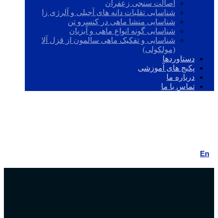
اصالت سنجی زعفران
شناسایی تقلبات دانه های آجیلی و آلرژی زا
شناسایی منشا ماهی در کنسرو تن
شناسایی گونه انواع ماهی و آبزیان
شناسایی و تفکیک ماهی سالمون از قزل آلا
(مولکولی)
دستاوردها
پکیج های آموزشی
درباره ما
تماس با ما
فیس بوک
لینکدین
توئیتر
اسکایپ
آپارات
En